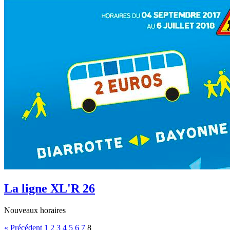
La ligne XL'R 26
Nouveaux horaires
« Précédent
1
2
3
4
5
6
7
8