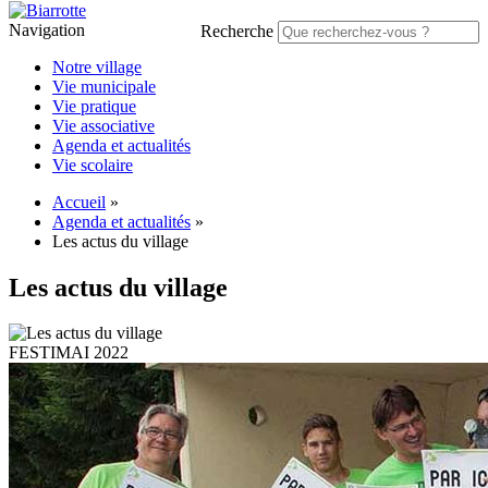
Navigation
Recherche
Notre village
Vie municipale
Vie pratique
Vie associative
Agenda et actualités
Vie scolaire
Accueil
»
Agenda et actualités
»
Les actus du village
Les actus du village
FESTIMAI 2022