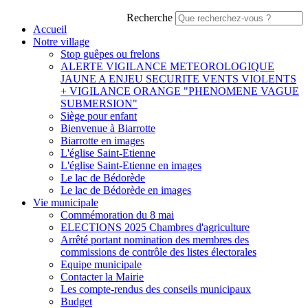
Recherche
Accueil
Notre village
Stop guêpes ou frelons
ALERTE VIGILANCE METEOROLOGIQUE
JAUNE A ENJEU SECURITE VENTS VIOLENTS
+ VIGILANCE ORANGE "PHENOMENE VAGUE
SUBMERSION"
Siège pour enfant
Bienvenue à Biarrotte
Biarrotte en images
L'église Saint-Etienne
L'église Saint-Etienne en images
Le lac de Bédorède
Le lac de Bédorède en images
Vie municipale
Commémoration du 8 mai
ELECTIONS 2025 Chambres d'agriculture
Arrêté portant nomination des membres des
commissions de contrôle des listes électorales
Equipe municipale
Contacter la Mairie
Les compte-rendus des conseils municipaux
Budget